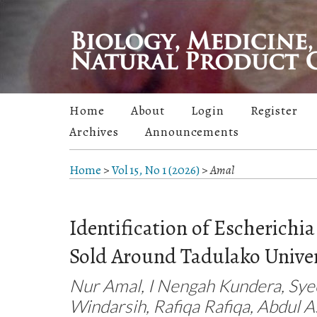
Home
About
Login
Register
Archives
Announcements
Home
>
Vol 15, No 1 (2026)
>
Amal
Identification of Escherichi
Sold Around Tadulako Univer
Nur Amal, I Nengah Kundera, Syec
Windarsih, Rafiqa Rafiqa, Abdul A