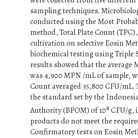
sampling techniques. Microbiolog
conducted using the Most Prob
method, Total Plate Count (TPC),
cultivation on selective Eosin Me
biochemical testing using Triple 
results showed that the average
was 4,900 MPN /mL of sample, whi
Count averaged 35,800 CFU/mL. T
the standard set by the Indones
4
Authority (BPOM) of 10
CFU/g, i
products do not meet the require
Confirmatory tests on Eosin Met