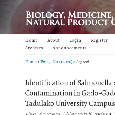
Home
About
Login
Register
Archives
Announcements
Home
>
Vol 15, No 1 (2026)
>
Angreni
Identification of Salmonella 
Contamination in Gado-Gado
Tadulako University Campus
Pebi Angreni, I Nengah Kundera, 